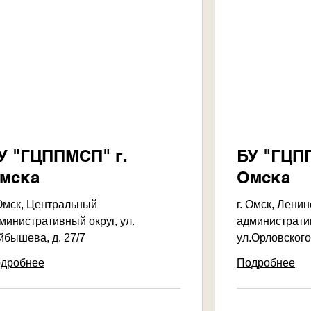
У "ГЦППМСП" г.
БУ "ГЦП
мска
Омска
 Омск, Центральный
г. Омск, Лени
министративный округ, ул.
административ
йбышева, д. 27/7
ул.Орловского,
дробнее
Подробнее