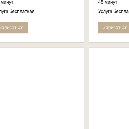
 минут
45 минут
уга
Услуга
луга бесплатная
Услуга беспл
платная
бесплатная
Записаться
Записаться