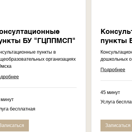
онсултационные
Консуль
ункты БУ "ГЦППМСП"
пункты 
нсультационные пункты в
Консультацио
щеобразовательных организациях
дошкольных ор
 Омска
Подробнее
дробнее
45 минут
 минут
Услуга
Услуга беспл
бесплатная
уга
луга бесплатная
платная
Записаться
Записаться